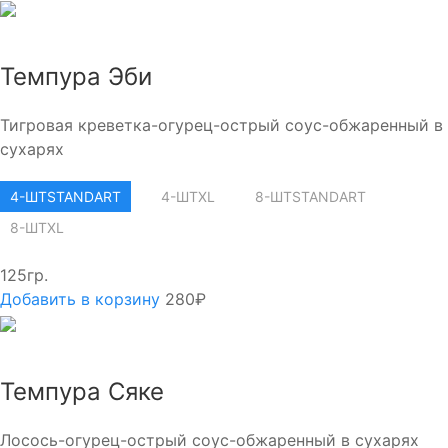
Темпура Эби
Тигровая креветка-огурец-острый соус-обжаренный в
сухарях
4-ШТ
STANDART
4-ШТ
XL
8-ШТ
STANDART
8-ШТ
XL
125гр.
Добавить в корзину
280₽
Темпура Сяке
Лосось-огурец-острый соус-обжаренный в сухарях