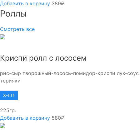
Добавить в корзину
389₽
Роллы
Смотреть все
Криспи ролл с лососем
рис-сыр творожный-лосось-помидор-криспи лук-соус
терияки
8-ШТ
225гр.
Добавить в корзину
580₽