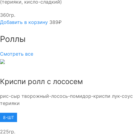
(терияки, кисло-сладкий)
360гр.
Добавить в корзину
389₽
Роллы
Смотреть все
Криспи ролл с лососем
рис-сыр творожный-лосось-помидор-криспи лук-соус
терияки
8-ШТ
225гр.