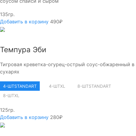
соусом спайси и сыром
135гр.
Добавить в корзину
490₽
Темпура Эби
Тигровая креветка-огурец-острый соус-обжаренный в
сухарях
4-ШТ
STANDART
4-ШТ
XL
8-ШТ
STANDART
8-ШТ
XL
125гр.
Добавить в корзину
280₽